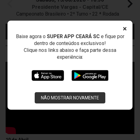
Presidente Vargas - Capital/CE
Campeonato Brasileiro • 2º Turno • 22 ª Rodada
×
MAIS INFORMAÇÕES
COMPRE AQUI SEU
INGRESSO
Baixe agora o
SUPER APP CEARÁ SC
e fique por
dentro de conteúdos exclusivos!
Clique nos links abaixo e faça parte dessa
VOZÃO
TV
experiência:
NÃO MOSTRAR NOVAMENTE
10 de Abril