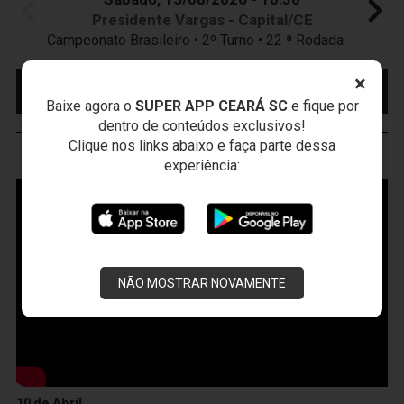
Presidente Vargas - Capital/CE
Campeonato Brasileiro • 2º Turno • 22 ª Rodada
×
MAIS INFORMAÇÕES
COMPRE AQUI SEU
INGRESSO
Baixe agora o
SUPER APP CEARÁ SC
e fique por
dentro de conteúdos exclusivos!
Clique nos links abaixo e faça parte dessa
VOZÃO
TV
experiência:
NÃO MOSTRAR NOVAMENTE
10 de Abril