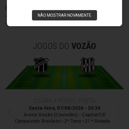
(2) 31' (2)
NÃO MOSTRAR NOVAMENTE
Felipe Azevedo
Eusébio
JOGOS DO
VOZÃO
CEARÁ X PONTE PRETA
Sexta-feira, 07/08/2026 - 20:30
Arena Vozão (Castelão) - Capital/CE
Campeonato Brasileiro • 2º Turno • 21 ª Rodada