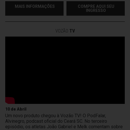
MAIS INFORMAÇÕES
COMPRE AQUI SEU
INGRESSO
VOZÃO
TV
10 de Abril
Um novo produto chegou à Vozão TV! O PodFalar,
Alvinegro, podcast oficial do Ceará SC. No terceiro
episódio, os atletas João Gabriel e Melk comentam sobre