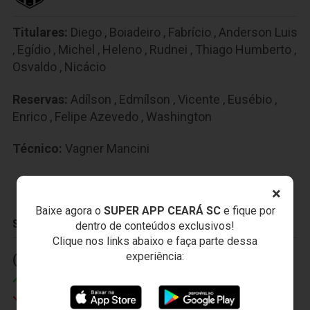
Titulares:
Diego
,
Boiadeiro
,
Fabrício
,
Anderson Luis
,
Egídio
,
Michel
,
Heleno
,
Rudnei
,
Thiago Humberto
,
Osvaldo
,
Nicácio
Reservas:
Adílson
,
Edmílson
,
Vicente
,
Eusébio
,
Enrico
,
Felipe Azevedo
,
Washington
Técnico:
Vagner Mancini
×
Baixe agora o
SUPER APP CEARÁ SC
e fique por
SUBSTITUIÇÕES
dentro de conteúdos exclusivos!
Clique nos links abaixo e faça parte dessa
experiência:
(1) 32' (1)
(1) 21' (1)
Eusébio
Washington
Rudnei
Nicácio