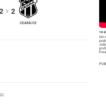
2
2
X
CEARÁ/CE
10 d
Um n
podc
João
prof
Pora
PUB
/SC