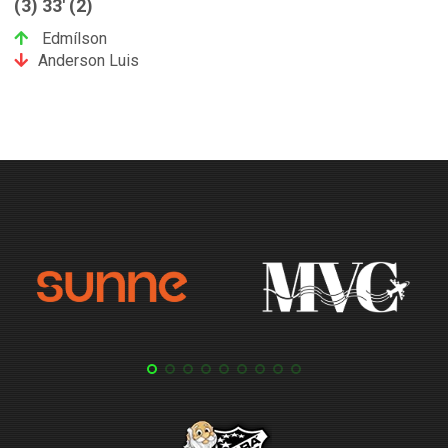
(3) 33' (2)
Edmílson
Anderson Luis