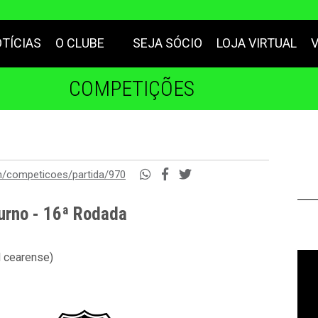
TÍCIAS
O CLUBE
SEJA SÓCIO
LOJA VIRTUAL
COMPETIÇÕES
m/competicoes/partida/970
urno - 16ª Rodada
l cearense)