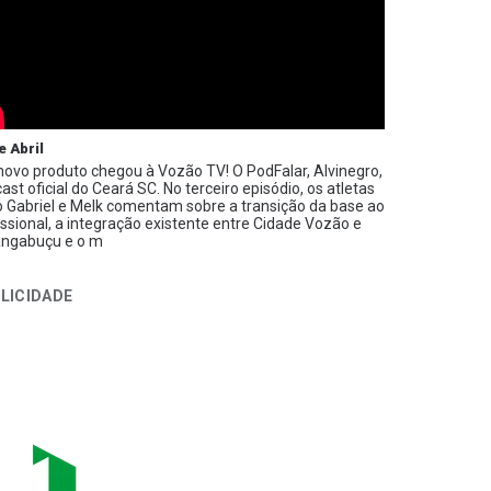
e Abril
ovo produto chegou à Vozão TV! O PodFalar, Alvinegro,
ast oficial do Ceará SC. No terceiro episódio, os atletas
 Gabriel e Melk comentam sobre a transição da base ao
issional, a integração existente entre Cidade Vozão e
ngabuçu e o m
LICIDADE