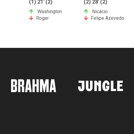
(1) 21' (2)
(2) 28' (2)
Washington
Nicácio
Roger
Felipe Azevedo