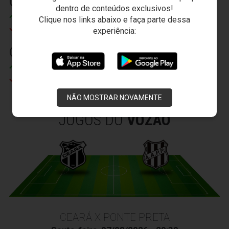
(1) 20' (2)
(2) 11' (2)
dentro de conteúdos exclusivos!
Felipe Azevedo
Rudnei
Clique nos links abaixo e faça parte dessa
Enrico
Nicácio
experiência:
(3) 33' (2)
Patrick
Boiadeiro
NÃO MOSTRAR NOVAMENTE
JOGOS DO
VOZÃO
CEARÁ X PONTE PRETA