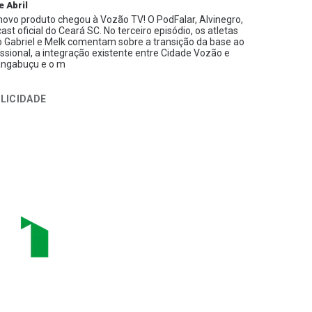
e Abril
ovo produto chegou à Vozão TV! O PodFalar, Alvinegro,
ast oficial do Ceará SC. No terceiro episódio, os atletas
 Gabriel e Melk comentam sobre a transição da base ao
issional, a integração existente entre Cidade Vozão e
ngabuçu e o m
LICIDADE