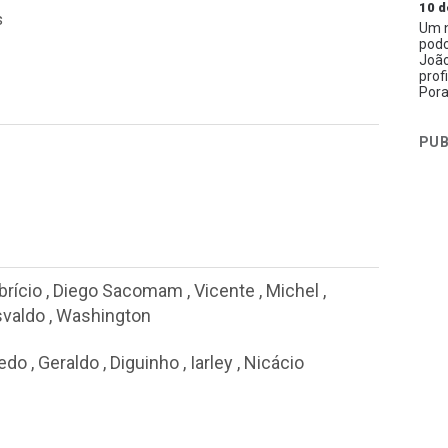
10 d
s
Um n
podc
João
prof
Pora
PUB
brício
,
Diego Sacomam
,
Vicente
,
Michel
,
valdo
,
Washington
edo
,
Geraldo
,
Diguinho
,
Iarley
,
Nicácio