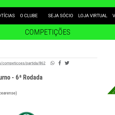
TÍCIAS
O CLUBE
SEJA SÓCIO
LOJA VIRTUAL
COMPETIÇÕES
m/competicoes/partida/862
urno - 6ª Rodada
 cearense)