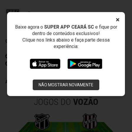
SÃO PAULO FUTEBOL CLUBE
×
Baixe agora o
SUPER APP CEARÁ SC
e fique por
dentro de conteúdos exclusivos!
Clique nos links abaixo e faça parte dessa
GOLS
experiência:
Marlos 35' (1)
Lucas 21' (2)
ADVERTÊNCIAS
NÃO MOSTRAR NOVAMENTE
JOGOS DO
VOZÃO