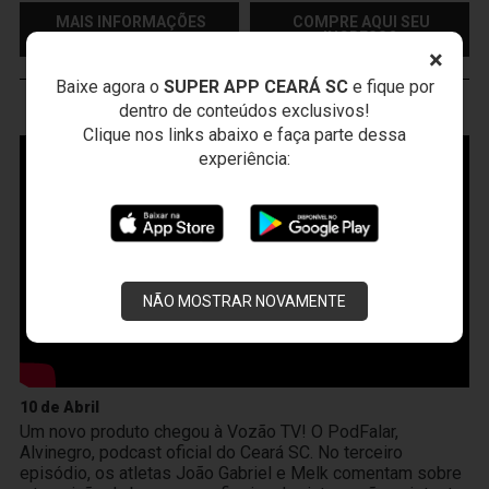
MAIS INFORMAÇÕES
COMPRE AQUI SEU
INGRESSO
×
Baixe agora o
SUPER APP CEARÁ SC
e fique por
dentro de conteúdos exclusivos!
VOZÃO
TV
Clique nos links abaixo e faça parte dessa
experiência:
NÃO MOSTRAR NOVAMENTE
10 de Abril
Um novo produto chegou à Vozão TV! O PodFalar,
Alvinegro, podcast oficial do Ceará SC. No terceiro
episódio, os atletas João Gabriel e Melk comentam sobre