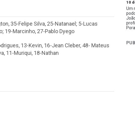
10 d
Um n
podc
João
prof
ton, 35-Felipe Silva, 25-Natanael; 5-Lucas
Pora
ho; 19-Marcinho, 27-Pablo Dyego
PUB
drigues, 13-Kevin, 16-Jean Cleber, 48- Mateus
va, 11-Muriqui, 18-Nathan