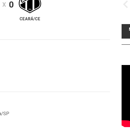
0
X
CEARÁ/CE
ta/SP