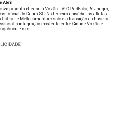
e Abril
ovo produto chegou à Vozão TV! O PodFalar, Alvinegro,
ast oficial do Ceará SC. No terceiro episódio, os atletas
 Gabriel e Melk comentam sobre a transição da base ao
issional, a integração existente entre Cidade Vozão e
ngabuçu e o m
LICIDADE