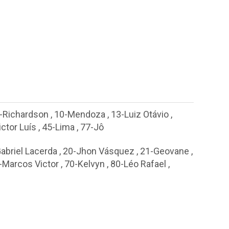
-Richardson
,
10-Mendoza
,
13-Luiz Otávio
,
ictor Luís
,
45-Lima
,
77-Jô
abriel Lacerda
,
20-Jhon Vásquez
,
21-Geovane
,
-Marcos Victor
,
70-Kelvyn
,
80-Léo Rafael
,