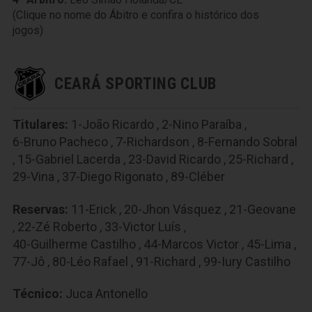
(Clique no nome do Ábitro e confira o histórico dos
jogos)
CEARÁ SPORTING CLUB
Titulares:
1-João Ricardo
,
2-Nino Paraíba
,
6-Bruno Pacheco
,
7-Richardson
,
8-Fernando Sobral
,
15-Gabriel Lacerda
,
23-David Ricardo
,
25-Richard
,
29-Vina
,
37-Diego Rigonato
,
89-Cléber
Reservas:
11-Erick
,
20-Jhon Vásquez
,
21-Geovane
,
22-Zé Roberto
,
33-Victor Luís
,
40-Guilherme Castilho
,
44-Marcos Victor
,
45-Lima
,
77-Jô
,
80-Léo Rafael
,
91-Richard
,
99-Iury Castilho
Técnico:
Juca Antonello