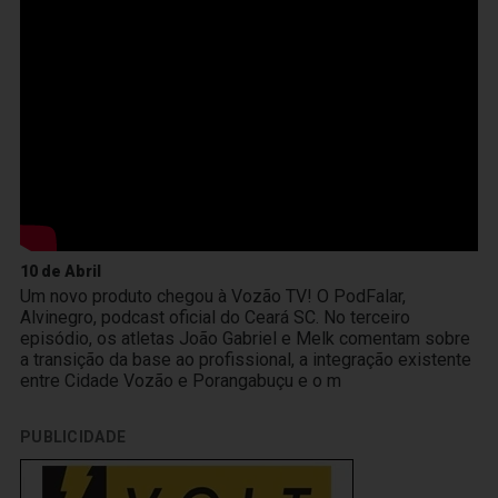
10 de Abril
Um novo produto chegou à Vozão TV! O PodFalar,
Alvinegro, podcast oficial do Ceará SC. No terceiro
episódio, os atletas João Gabriel e Melk comentam sobre
a transição da base ao profissional, a integração existente
entre Cidade Vozão e Porangabuçu e o m
PUBLICIDADE