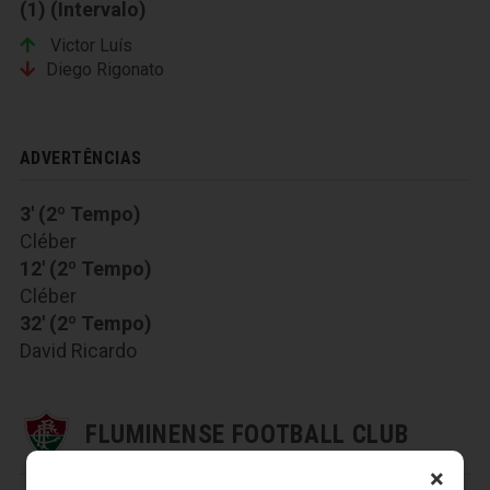
(1) (Intervalo)
Victor Luís
Diego Rigonato
ADVERTÊNCIAS
3' (2º Tempo)
Cléber
12' (2º Tempo)
Cléber
32' (2º Tempo)
David Ricardo
FLUMINENSE FOOTBALL CLUB
×