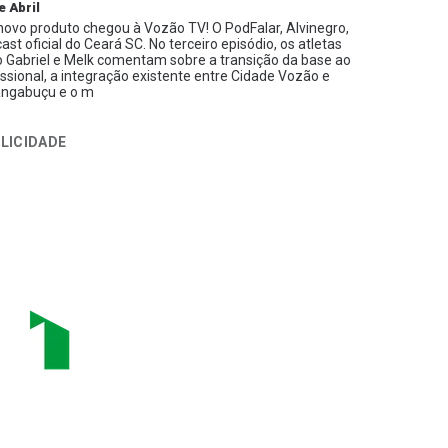
e Abril
ovo produto chegou à Vozão TV! O PodFalar, Alvinegro,
ast oficial do Ceará SC. No terceiro episódio, os atletas
 Gabriel e Melk comentam sobre a transição da base ao
issional, a integração existente entre Cidade Vozão e
ngabuçu e o m
LICIDADE