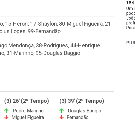
10 d
Um n
podc
João
prof
, 15-Heron; 17-Shaylon, 80-Miguel Figueira, 21-
Pora
nícius Lopes, 99-Fernandão
PUB
Iago Mendonça, 38-Rodrigues, 44-Henrique
nho, 31-Marinho, 95-Douglas Baggio
(3) 26' (2º Tempo)
(3) 39' (2º Tempo)
Pedro Marinho
Douglas Baggio
Miguel Figueira
Fernandão