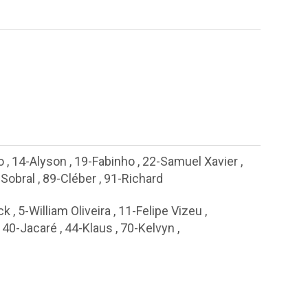
o
,
14-Alyson
,
19-Fabinho
,
22-Samuel Xavier
,
Sobral
,
89-Cléber
,
91-Richard
ck
,
5-William Oliveira
,
11-Felipe Vizeu
,
,
40-Jacaré
,
44-Klaus
,
70-Kelvyn
,