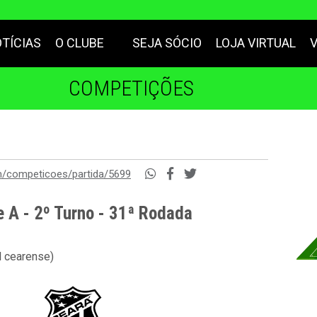
TÍCIAS
O CLUBE
SEJA SÓCIO
LOJA VIRTUAL
COMPETIÇÕES
m/competicoes/partida/5699
e A - 2º Turno - 31ª Rodada
l cearense)