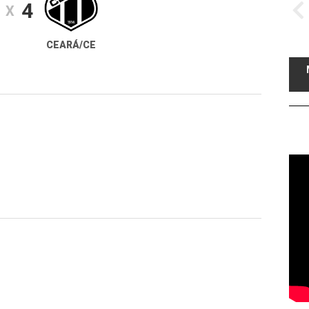
4
X
CEARÁ/CE