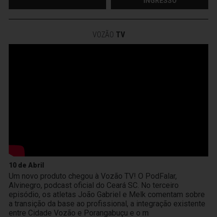
INGRESSO
VOZÃO
TV
10 de Abril
Um novo produto chegou à Vozão TV! O PodFalar,
Alvinegro, podcast oficial do Ceará SC. No terceiro
episódio, os atletas João Gabriel e Melk comentam sobre
a transição da base ao profissional, a integração existente
entre Cidade Vozão e Porangabuçu e o m