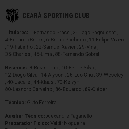
CEARÁ SPORTING CLUB
Titulares:
1-Fernando Prass
,
3-Tiago Pagnussat
,
4-Eduardo Brock
,
6-Bruno Pacheco
,
11-Felipe Vizeu
,
19-Fabinho
,
22-Samuel Xavier
,
29-Vina
,
35-Charles
,
45-Lima
,
88-Fernando Sobral
Reservas:
8-Ricardinho
,
10-Felipe Silva
,
12-Diogo Silva
,
14-Alyson
,
26-Léo Chú
,
39-Wescley
,
40-Jacaré
,
44-Klaus
,
70-Kelvyn
,
80-Leandro Carvalho
,
86-Eduardo
,
89-Cléber
Técnico:
Guto Ferreira
Auxiliar Técnico:
Alexandre Faganello
Preparador Fisico:
Valdir Nogueira