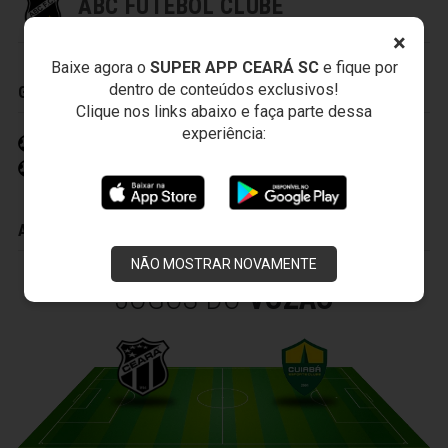
ABC FUTEBOL CLUBE
×
Baixe agora o
SUPER APP CEARÁ SC
e fique por
dentro de conteúdos exclusivos!
GOLS
Clique nos links abaixo e faça parte dessa
experiência:
Douglas 35' (2)
Ederson 45' (2)
ADVERTÊNCIAS
NÃO MOSTRAR NOVAMENTE
JOGOS DO
VOZÃO