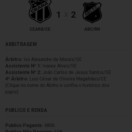
1
2
X
CEARÁ/CE
ABC/RN
ARBITRAGEM
Árbitro:
Ivo Alexandre de Morais/SE
Assistente Nº 1:
Ivaney Alves/SE
Assistente Nº 2:
João Carlos de Jesus Santos/SE
4º Árbitro:
Luis César de Oliveira Magalhães/CE
(Clique no nome do Ábitro e confira o histórico dos
jogos)
PUBLICO E RENDA
Publico Pagante:
4806
Publico Não Pagante:
658