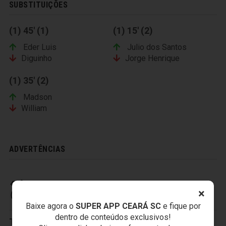
SUBSTITUIÇÕES
(1) 45' (1)
(1) 15' (2)
Eder Luis
Julio dos Santos
Diguinho
Jorge Henrique
(1) 35' (2)
Madson
William
ADVERTÊNCIAS
CEARÁ SPORTING CLUB
×
Baixe agora o
SUPER APP CEARÁ SC
e fique por
dentro de conteúdos exclusivos!
Titulares:
1-Everson
,
2-Tiago Cametá
,
3-Valdo
,