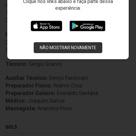
Clique nos links abaixo e faça parte dessa
6-Eduardo
,
8-Richardson
,
10-Felipe Silva
,
experiência:
14-Ewerton Páscoa
,
16-Felipe Menezes
,
18-Bill
,
27-Wescley
,
90-Lelê
Reservas:
7-Robinho
,
9-Rafael Costa
,
20-Ricardinho
,
32-Lauro
,
33-Sandro
,
37-Raul
,
NÃO MOSTRAR NOVAMENTE
96-Lucas Silva
Técnico:
Sérgio Soares
Auxiliar Técnico:
Denys Facincani
Preparador Fisico:
Walmir Cruz
Preparador Goleiro:
Everaldo Santana
Médico:
Joaquim Garcia
Massagista:
Anacleto Pires
GOLS