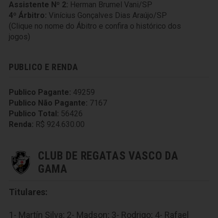
Assistente Nº 2:
Herman Brumel Vani/SP
4º Árbitro:
Vinícius Gonçalves Dias Araújo/SP
(Clique no nome do Ábitro e confira o histórico dos
jogos)
PUBLICO E RENDA
Publico Pagante:
49259
Publico Não Pagante:
7167
Publico Total:
56426
Renda:
R$ 924.630.00
CLUB DE REGATAS VASCO DA
GAMA
Titulares:
1- Martín Silva; 2- Madson; 3- Rodrigo; 4- Rafael