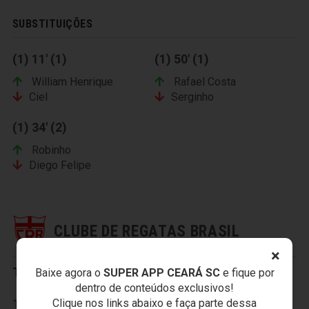
SUBSTITUIÇÕES
(1) 11' (1)
(1) 50' (1)
William Henrique
Rafael Costa
Ciel
Serginho
(1) 34' (2)
Robinho
Diego Felipe
CLUBE DE REGATAS BRASIL
×
Titulares:
Baixe agora o
SUPER APP CEARÁ SC
e fique por
dentro de conteúdos exclusivos!
Clique nos links abaixo e faça parte dessa
1- Juliano Cesar; 2- Marcos; 3- Flavio; 4- Diego