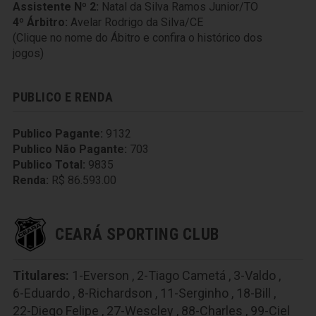
Assistente Nº 2:
Natal da Silva Ramos Junior/TO
4º Árbitro:
Avelar Rodrigo da Silva/CE
(Clique no nome do Ábitro e confira o histórico dos
jogos)
PUBLICO E RENDA
Publico Pagante:
9132
Publico Não Pagante:
703
Publico Total:
9835
Renda:
R$ 86.593.00
CEARÁ SPORTING CLUB
Titulares:
1-Everson
,
2-Tiago Cametá
,
3-Valdo
,
6-Eduardo
,
8-Richardson
,
11-Serginho
,
18-Bill
,
22-Diego Felipe
,
27-Wescley
,
88-Charles
,
99-Ciel