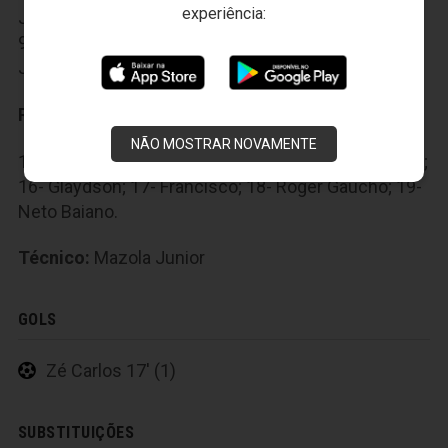
experiência:
Jussani; 5- Geandro; 6- Diego; 7- Luidy; 8- Somalia;
9- Zé Carlos; 10- Gerson Magrão; 11- Welinton
Junior.
Reservas:
NÃO MOSTRAR NOVAMENTE
12- Juliano; 13- Gabriel; 14- Adalberto; 15- Jonathan;
16- Glaydson; 17- Francisco; 18- Roger Gaúcho; 19-
Neto Baiano.
Técnico:
Mazola Junior
GOLS
Zé Carlos 17' (1)
SUBSTITUIÇÕES