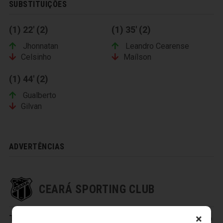
SUBSTITUIÇÕES
(1) 22' (2)
(1) 35' (2)
Jhonnatan
Leandro Cearense
Celsinho
Maílson
(1) 44' (2)
Gualberto
Gilvan
ADVERTÊNCIAS
CEARÁ SPORTING CLUB
×
Titulares:
1-Everson
,
3-Valdo
,
5-Baraka
,
6-Eduardo