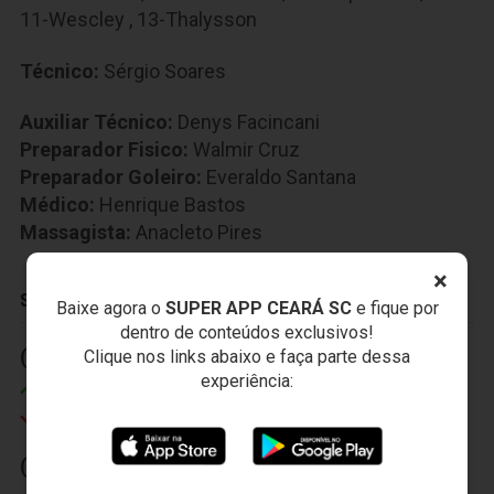
11-Wescley
,
13-Thalysson
Técnico:
Sérgio Soares
Auxiliar Técnico:
Denys Facincani
Preparador Fisico:
Walmir Cruz
Preparador Goleiro:
Everaldo Santana
Médico:
Henrique Bastos
Massagista:
Anacleto Pires
×
SUBSTITUIÇÕES
Baixe agora o
SUPER APP CEARÁ SC
e fique por
dentro de conteúdos exclusivos!
(1) 29' (2)
(1) 35' (2)
Clique nos links abaixo e faça parte dessa
experiência:
Serginho
Tiago Cametá
William Henrique
Rafael Costa
(1) 42' (2)