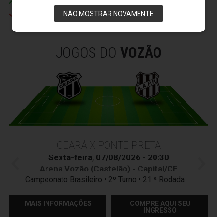
Lucas Silva
NÃO MOSTRAR NOVAMENTE
Charles
JOGOS DO
VOZÃO
CEARÁ X PONTE PRETA
Sexta-feira, 07/08/2026 - 20:30
Arena Vozão (Castelão) - Capital/CE
Campeonato Brasileiro • 2º Turno • 21 ª Rodada
MAIS INFORMAÇÕES
COMPRE AQUI SEU
INGRESSO