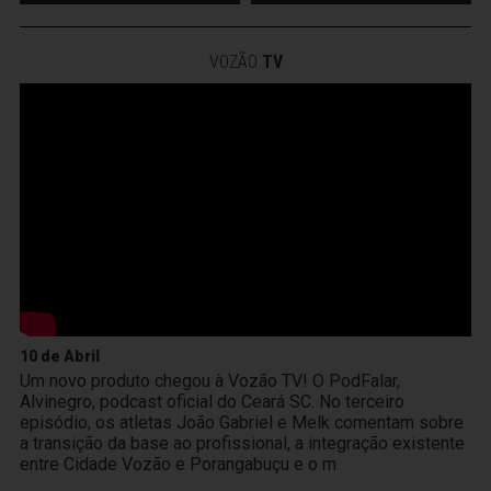
VOZÃO
TV
10 de Abril
Um novo produto chegou à Vozão TV! O PodFalar,
Alvinegro, podcast oficial do Ceará SC. No terceiro
episódio, os atletas João Gabriel e Melk comentam sobre
a transição da base ao profissional, a integração existente
entre Cidade Vozão e Porangabuçu e o m