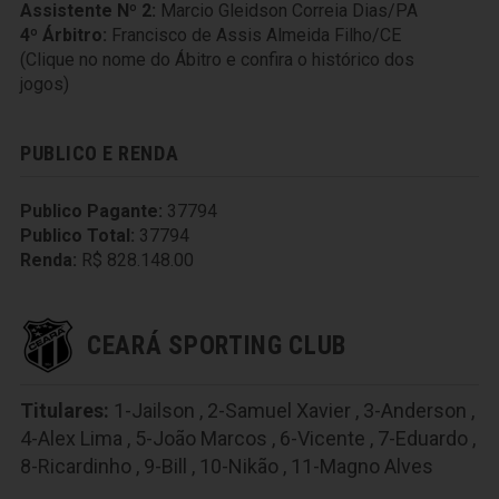
Assistente Nº 2:
Marcio Gleidson Correia Dias/PA
4º Árbitro:
Francisco de Assis Almeida Filho/CE
(Clique no nome do Ábitro e confira o histórico dos
jogos)
PUBLICO E RENDA
Publico Pagante:
37794
Publico Total:
37794
Renda:
R$ 828.148.00
CEARÁ SPORTING CLUB
Titulares:
1-Jailson
,
2-Samuel Xavier
,
3-Anderson
,
4-Alex Lima
,
5-João Marcos
,
6-Vicente
,
7-Eduardo
,
8-Ricardinho
,
9-Bill
,
10-Nikão
,
11-Magno Alves