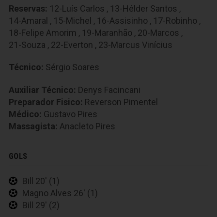
Reservas:
12-Luís Carlos
,
13-Hélder Santos
,
14-Amaral
,
15-Michel
,
16-Assisinho
,
17-Robinho
,
18-Felipe Amorim
,
19-Maranhão
,
20-Marcos
,
21-Souza
,
22-Everton
,
23-Marcus Vinícius
Técnico:
Sérgio Soares
Auxiliar Técnico:
Denys Facincani
Preparador Fisico:
Reverson Pimentel
Médico:
Gustavo Pires
Massagista:
Anacleto Pires
GOLS
Bill 20' (1)
Magno Alves 26' (1)
Bill 29' (2)