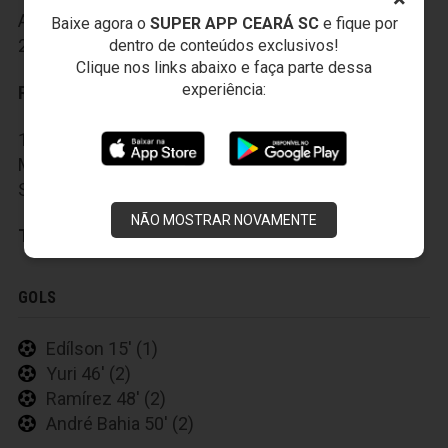
André Bahia, 14-Ramirez, 15-Gabriel, 17-Wallyson,
Baixe agora o
SUPER APP CEARÁ SC
e fique por
23-Bolatti, 31-Daniel e 33-Edílson.
dentro de conteúdos exclusivos!
Clique nos links abaixo e faça parte dessa
experiência:
Reservas:
12-Hélton Leite, 3-Dankler, 9-Ferreyra, 18-Yuri, 25-
Matheus, 26-Júlio César, 32-Sidney e 37-Rodrigo
Souto.
NÃO MOSTRAR NOVAMENTE
Técnico:
Vagner Mancini
GOLS
Edílson 15' (1)
Yuri 46' (2)
Ramírez 48' (2)
André Bahia 50' (2)