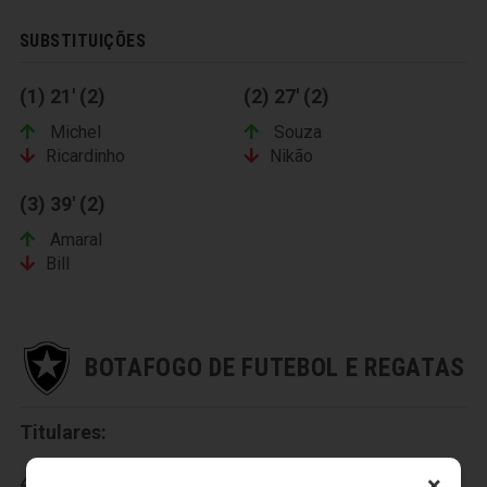
SUBSTITUIÇÕES
(1) 21' (2)
(2) 27' (2)
Michel
Souza
Ricardinho
Nikão
(3) 39' (2)
Amaral
Bill
BOTAFOGO DE FUTEBOL E REGATAS
Titulares:
×
42-Andrey, 4-Bolívar, 6-Júnior Cesar, 7-Emerson, 13-