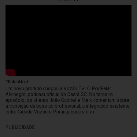
10 de Abril
Um novo produto chegou à Vozão TV! O PodFalar,
Alvinegro, podcast oficial do Ceará SC. No terceiro
episódio, os atletas João Gabriel e Melk comentam sobre
a transição da base ao profissional, a integração existente
entre Cidade Vozão e Porangabuçu e o m
PUBLICIDADE