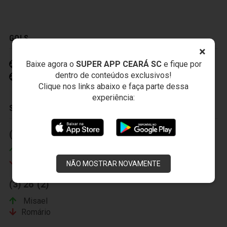
GOLS
×
Felipe Azevedo 7' (2)
Baixe agora o
SUPER APP CEARÁ SC
e fique por
dentro de conteúdos exclusivos!
Leandro Chaves 28' (2)
Clique nos links abaixo e faça parte dessa
experiência:
SUBSTITUIÇÕES
(1) 1' (2)
(2) 1' (2)
Leandro Chaves
Ederson
Rogerinho
João Marcos
NÃO MOSTRAR NOVAMENTE
(3) 26' (2)
Misael
Romário