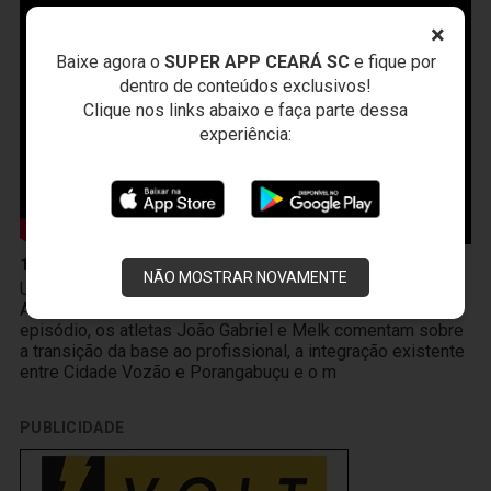
×
Baixe agora o
SUPER APP CEARÁ SC
e fique por
dentro de conteúdos exclusivos!
Clique nos links abaixo e faça parte dessa
experiência:
10 de Abril
NÃO MOSTRAR NOVAMENTE
Um novo produto chegou à Vozão TV! O PodFalar,
Alvinegro, podcast oficial do Ceará SC. No terceiro
episódio, os atletas João Gabriel e Melk comentam sobre
a transição da base ao profissional, a integração existente
entre Cidade Vozão e Porangabuçu e o m
PUBLICIDADE