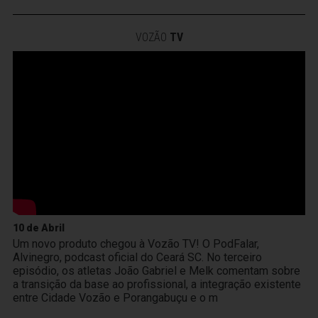
VOZÃO
TV
10 de Abril
Um novo produto chegou à Vozão TV! O PodFalar,
Alvinegro, podcast oficial do Ceará SC. No terceiro
episódio, os atletas João Gabriel e Melk comentam sobre
a transição da base ao profissional, a integração existente
entre Cidade Vozão e Porangabuçu e o m