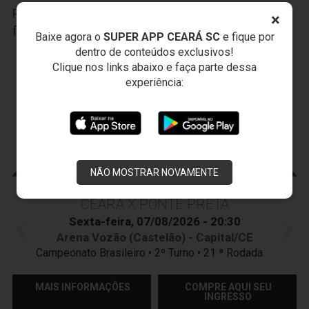
Participe das nossas promoções, clique
AQUI
e
×
faça seu cadastro.
Baixe agora o
SUPER APP CEARÁ SC
e fique por
dentro de conteúdos exclusivos!
JOGOS DO
VOZÃO
Clique nos links abaixo e faça parte dessa
experiência:
NÃO MOSTRAR NOVAMENTE
CEARÁ X PONTE PRETA
Sexta-feira, 07/08/2026 - 20:30
Arena Vozão (Castelão) - Capital/CE
Campeonato Brasileiro • 2º Turno • 21 ª Rodada
MAIS INFORMAÇÕES
COMPRE AQUI SEU
INGRESSO