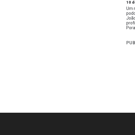
10 d
Um n
podc
João
prof
Pora
PUB