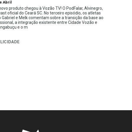
e Abril
ovo produto chegou à Vozão TV! O PodFalar, Alvinegro,
ast oficial do Ceará SC. No terceiro episódio, os atletas
 Gabriel e Melk comentam sobre a transição da base ao
issional, a integração existente entre Cidade Vozão e
ngabuçu e o m
LICIDADE