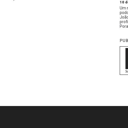
10 d
Um n
podc
João
prof
Pora
PUB